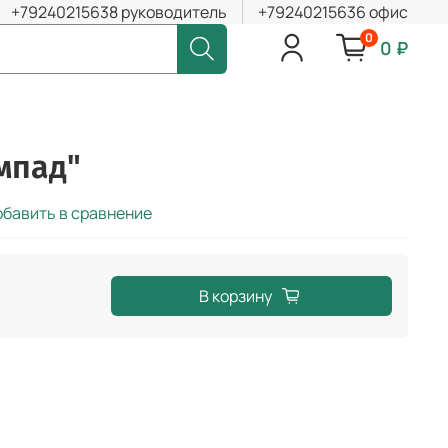
+79240215638 руководитель
+79240215636 офис
0
0 ₽
мпад"
бавить в сравнение
В корзину