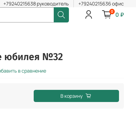
+79240215638 руководитель
+79240215636 офис
0
0 ₽
 юбилея №32
бавить в сравнение
В корзину