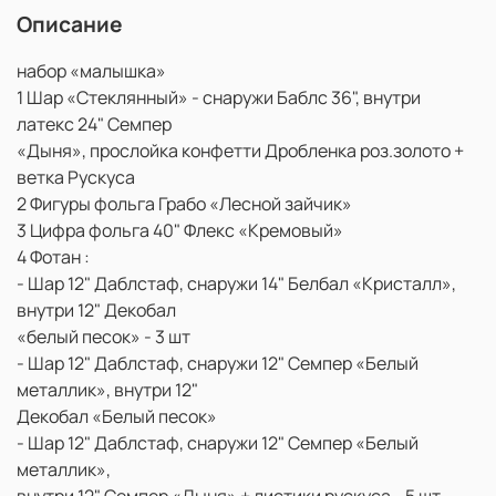
Описание
набор «малышка»
1 Шар «Стеклянный» - снаружи Баблс 36", внутри
латекс 24" Семпер
«Дыня», прослойка конфетти Дробленка роз.золото +
ветка Рускуса
2 Фигуры фольга Грабо «Лесной зайчик»
3 Цифра фольга 40" Флекс «Кремовый»
4 Фотан :
- Шар 12" Даблстаф, снаружи 14" Белбал «Кристалл»,
внутри 12" Декобал
«белый песок» - 3 шт
- Шар 12" Даблстаф, снаружи 12" Семпер «Белый
металлик», внутри 12"
Декобал «Белый песок»
- Шар 12" Даблстаф, снаружи 12" Семпер «Белый
металлик»,
внутри 12" Семпер «Дыня» + листики рускуса - 5 шт