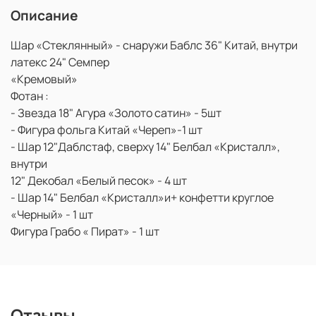
Описание
Шар «Стеклянный» - снаружи Баблс 36" Китай, внутри
латекс 24" Семпер
«Кремовый»
Фотан :
- Звезда 18" Агура «Золото сатин» - 5шт
- Фигура фольга Китай «Череп»-1 шт
- Шар 12"Даблстаф, сверху 14" Белбал «Кристалл»,
внутри
12" Декобал «Белый песок» - 4 шт
- Шар 14" Белбал «Кристалл»и+ конфетти круглое
«Черный» - 1 шт
Фигура Грабо « Пират» - 1 шт
Отзывы