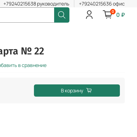
+79240215638 руководитель
+79240215636 офис
0
0 ₽
арта № 22
бавить в сравнение
В корзину