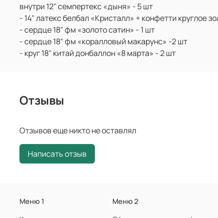
внутри 12" семпертекс «дыня» - 5 шт
- 14" латекс белбал «Кристалл» + конфетти круглое зо
- сердце 18" фм «золото сатин» - 1 шт
- сердце 18" фм «коралловый макарунс» -2 шт
- круг 18" китай донбаллон «8 марта» - 2 шт
Отзывы
Отзывов еще никто не оставлял
Написать отзыв
Меню 1
Меню 2