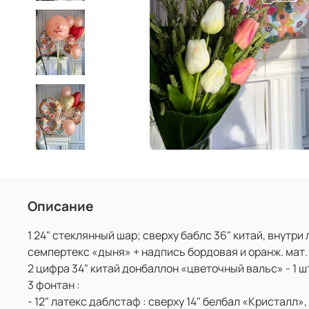
Описание
1 24" стеклянный шар; сверху баблс 36" китай, внутри 
семпертекс «дыня» + надпись бордовая и оранж. мат.
2 цифра 34" китай донбаллон «цветочный вальс» - 1 ш
3 фонтан :
- 12" латекс даблстаф : сверху 14" белбал «Кристалл»,