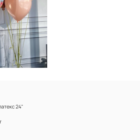
латекс 24"
т